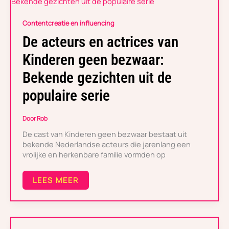
DE
ACTEURS
EN
Contentcreatie en influencing
ACTRICES
VAN
De acteurs en actrices van
KINDEREN
GEEN
Kinderen geen bezwaar:
BEZWAAR:
BEKENDE
Bekende gezichten uit de
GEZICHTEN
UIT
populaire serie
DE
POPULAIRE
SERIE
Door
Rob
De cast van Kinderen geen bezwaar bestaat uit
bekende Nederlandse acteurs die jarenlang een
vrolijke en herkenbare familie vormden op
LEES MEER