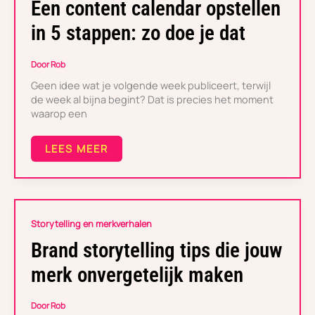
CALENDAR
Een content calendar opstellen
OPSTELLEN
IN
in 5 stappen: zo doe je dat
5
STAPPEN:
ZO
Door
Rob
DOE
Geen idee wat je volgende week publiceert, terwijl
JE
DAT
de week al bijna begint? Dat is precies het moment
waarop een
LEES MEER
BRAND
Storytelling en merkverhalen
STORYTELLING
TIPS
Brand storytelling tips die jouw
DIE
JOUW
merk onvergetelijk maken
MERK
ONVERGETELIJK
MAKEN
Door
Rob