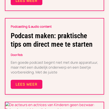
LEES MEER
PODCAST
Podcasting & audio content
MAKEN:
PRAKTISCHE
Podcast maken: praktische
TIPS
OM
tips om direct mee te starten
DIRECT
MEE
TE
Door
Rob
STARTEN
Een goede podcast begint niet met dure apparatuur,
maar met een duidelijk onderwerp en een beetje
voorbereiding. Met de juiste
LEES MEER