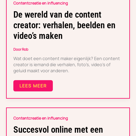
DE
Contentcreatie en influencing
WERELD
VAN
De wereld van de content
DE
CONTENT
creator: verhalen, beelden en
CREATOR:
VERHALEN,
video’s maken
BEELDEN
EN
VIDEO’S
Door
Rob
MAKEN
Wat doet een content maker eigenlijk? Een content
creator is iemand die verhalen, foto’s, video’s of
geluid maakt voor anderen.
LEES MEER
SUCCESVOL
Contentcreatie en influencing
ONLINE
MET
Succesvol online met een
EEN