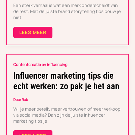
Een sterk verhaal is wat een merk onderscheidt van
de rest. Met de juiste brand storytelling tips bouw je
niet
LEES MEER
INFLUENCER
Contentcreatie en influencing
MARKETING
TIPS
Influencer marketing tips die
DIE
ECHT
echt werken: zo pak je het aan
WERKEN:
ZO
PAK
Door
Rob
JE
Wil je meer bereik, meer vertrouwen of meer verkoop
HET
AAN
via social media? Dan zijn de juiste influencer
marketing tips je