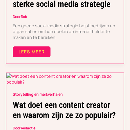
STERKE
sterke social media strategie
SOCIAL
MEDIA
STRATEGIE
Door
Rob
Een goede social media strategie helpt bedrijven en
organisaties om hun doelen op internet helder te
maken en te bereiken.
LEES MEER
WAT
DOET
EEN
Storytelling en merkverhalen
CONTENT
CREATOR
Wat doet een content creator
EN
WAAROM
en waarom zijn ze zo populair?
ZIJN
ZE
ZO
Door
Redactie