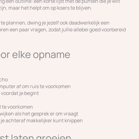
g een outline: een korte lijst met de punten die je wilt
ijn, maar het helpt om op koers te blijven.
 te plannen, dwing je jezelf ook daadwerkelijk een
ren een paar vragen, zodat jullie allebei goed voorbereid
oor elke opname
echo
mputer af om ruis te voorkomen
voordat je begint
l te voorkomen
 wijken als het gesprek er om vraagt
 je achteraf makkelijker kunt knippen
st laten groeien