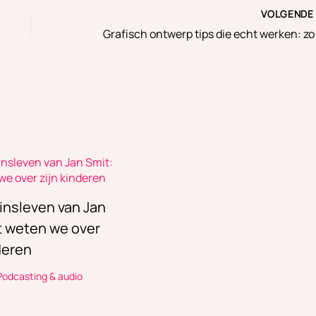
VOLGEND
insleven van Jan
it weten we over
deren
Podcasting & audio