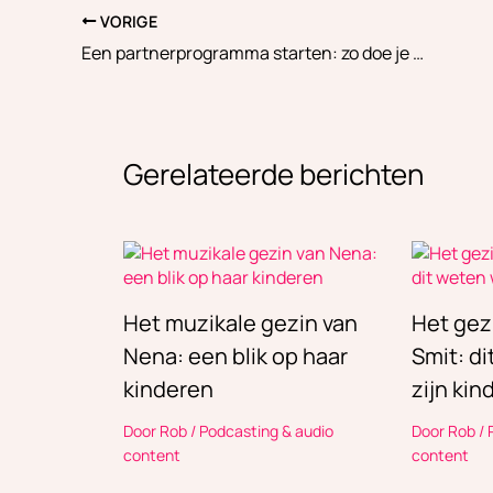
VORIGE
Een partnerprogramma starten: zo doe je het stap voor stap
Gerelateerde berichten
Het muzikale gezin van
Het gez
Nena: een blik op haar
Smit: d
kinderen
zijn kin
Door
Rob
/
Podcasting & audio
Door
Rob
/
content
content