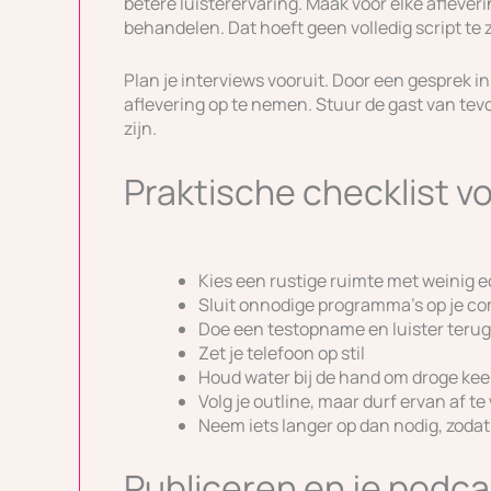
betere luisterervaring. Maak voor elke afleverin
behandelen. Dat hoeft geen volledig script te z
Plan je interviews vooruit. Door een gesprek in
aflevering op te nemen. Stuur de gast van tevo
zijn.
Praktische checklist v
Kies een rustige ruimte met weinig 
Sluit onnodige programma’s op je co
Doe een testopname en luister terug 
Zet je telefoon op stil
Houd water bij de hand om droge kee
Volg je outline, maar durf ervan af te
Neem iets langer op dan nodig, zodat
Publiceren en je podca