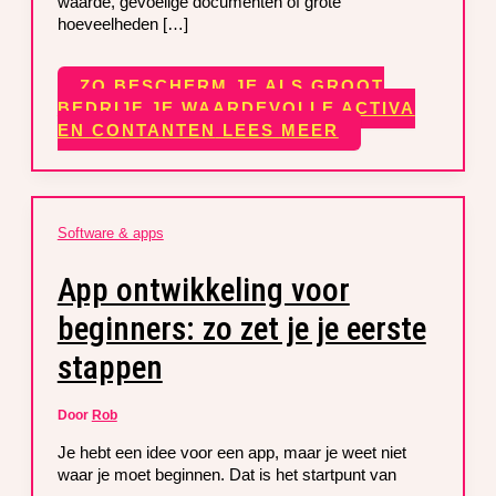
waarde, gevoelige documenten of grote
hoeveelheden […]
ZO BESCHERM JE ALS GROOT
BEDRIJF JE WAARDEVOLLE ACTIVA
EN CONTANTEN
LEES MEER
Software & apps
App ontwikkeling voor
beginners: zo zet je je eerste
stappen
Door
Rob
Je hebt een idee voor een app, maar je weet niet
waar je moet beginnen. Dat is het startpunt van