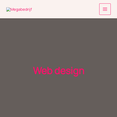
Ga
naar
de
inhoud
Web design