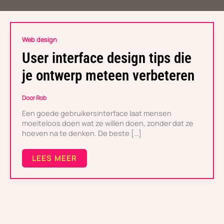
USER
Web design
INTERFACE
DESIGN
User interface design tips die
TIPS
DIE
je ontwerp meteen verbeteren
JE
ONTWERP
METEEN
Door
Rob
VERBETEREN
Een goede gebruikersinterface laat mensen
moeiteloos doen wat ze willen doen, zonder dat ze
hoeven na te denken. De beste […]
LEES MEER