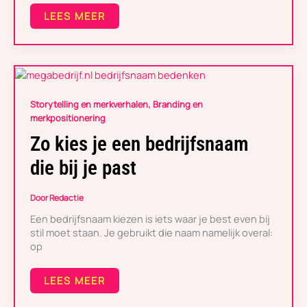
LEES MEER
ZO
KIES
,
Storytelling en merkverhalen
Branding en
JE
merkpositionering
EEN
BEDRIJFSNAAM
Zo kies je een bedrijfsnaam
DIE
BIJ
die bij je past
JE
PAST
Door
Redactie
Een bedrijfsnaam kiezen is iets waar je best even bij
stil moet staan. Je gebruikt die naam namelijk overal:
op
LEES MEER