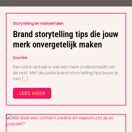
BRAND
Storytelling en merkverhalen
STORYTELLING
TIPS
Brand storytelling tips die jouw
DIE
JOUW
merk onvergetelijk maken
MERK
ONVERGETELIJK
MAKEN
Door
Rob
Een sterk verhaal is wat een merk onderscheidt van
de rest. Met de juiste brand storytelling tips bouw je
niet […]
LEES MEER
WAT
DOET