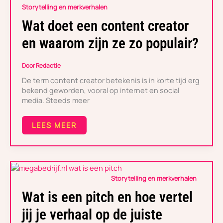
EEN
Storytelling en merkverhalen
CONTENT
CREATOR
Wat doet een content creator
EN
WAAROM
en waarom zijn ze zo populair?
ZIJN
ZE
ZO
Door
Redactie
POPULAIR?
De term content creator betekenis is in korte tijd erg
bekend geworden, vooral op internet en social
media. Steeds meer
LEES MEER
WAT
Storytelling en merkverhalen
IS
EEN
Wat is een pitch en hoe vertel
PITCH
EN
jij je verhaal op de juiste
HOE