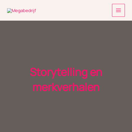
Ga
naar
de
inhoud
Storytelling en
merkverhalen