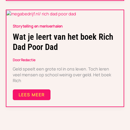
WAT
JE
Storytelling en merkverhalen
LEERT
VAN
Wat je leert van het boek Rich
HET
BOEK
Dad Poor Dad
RICH
DAD
POOR
Door
Redactie
DAD
Geld speelt een grote rol in ons leven. Toch leren
veel mensen op school weinig over geld. Het boek
Rich
LEES MEER