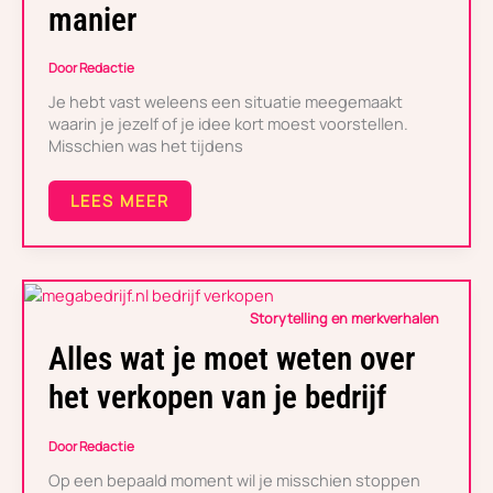
VERTEL
manier
JIJ
JE
VERHAAL
Door
Redactie
OP
Je hebt vast weleens een situatie meegemaakt
DE
JUISTE
waarin je jezelf of je idee kort moest voorstellen.
MANIER
Misschien was het tijdens
LEES MEER
ALLES
Storytelling en merkverhalen
WAT
JE
Alles wat je moet weten over
MOET
WETEN
het verkopen van je bedrijf
OVER
HET
VERKOPEN
Door
Redactie
VAN
Op een bepaald moment wil je misschien stoppen
JE