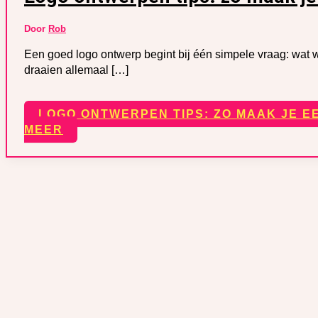
Door
Rob
Een goed logo ontwerp begint bij één simpele vraag: wat wi
draaien allemaal […]
LOGO ONTWERPEN TIPS: ZO MAAK JE E
MEER