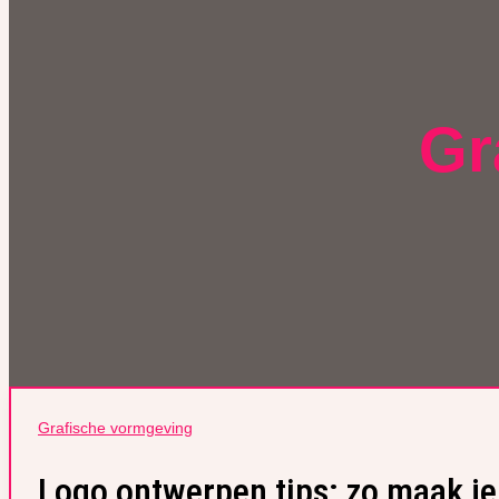
Gr
Grafische vormgeving
Logo ontwerpen tips: zo maak je 