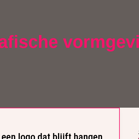
afische vormgev
een logo dat blijft hangen