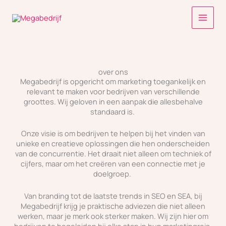
Ga
naar
de
inhoud
over ons
Megabedrijf is opgericht om marketing toegankelijk en
relevant te maken voor bedrijven van verschillende
groottes. Wij geloven in een aanpak die allesbehalve
standaard is.
Onze visie is om bedrijven te helpen bij het vinden van
unieke en creatieve oplossingen die hen onderscheiden
van de concurrentie. Het draait niet alleen om techniek of
cijfers, maar om het creëren van een connectie met je
doelgroep.
Van branding tot de laatste trends in SEO en SEA, bij
Megabedrijf krijg je praktische adviezen die niet alleen
werken, maar je merk ook sterker maken. Wij zijn hier om
bedrijven te begeleiden bij elke stap in hun marketingreis.