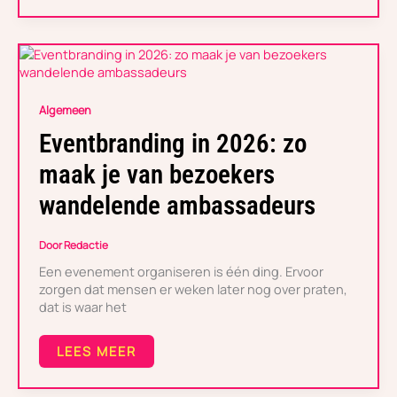
EVENTBRANDING
IN
2026:
Algemeen
ZO
MAAK
Eventbranding in 2026: zo
JE
VAN
maak je van bezoekers
BEZOEKERS
WANDELENDE
wandelende ambassadeurs
AMBASSADEURS
Door
Redactie
Een evenement organiseren is één ding. Ervoor
zorgen dat mensen er weken later nog over praten,
dat is waar het
LEES MEER