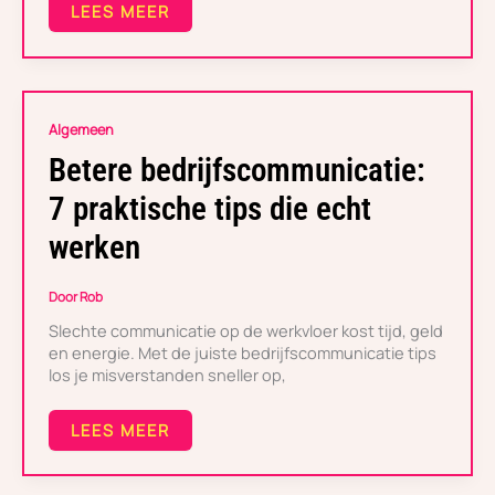
LEES MEER
BETERE
Algemeen
BEDRIJFSCOMMUNICATIE:
7
Betere bedrijfscommunicatie:
PRAKTISCHE
TIPS
7 praktische tips die echt
DIE
ECHT
werken
WERKEN
Door
Rob
Slechte communicatie op de werkvloer kost tijd, geld
en energie. Met de juiste bedrijfscommunicatie tips
los je misverstanden sneller op,
LEES MEER