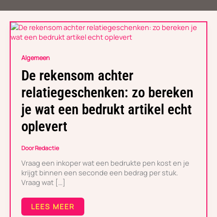
DE
REKENSOM
ACHTER
Algemeen
RELATIEGESCHENKEN:
ZO
De rekensom achter
BEREKEN
JE
relatiegeschenken: zo bereken
WAT
EEN
je wat een bedrukt artikel echt
BEDRUKT
ARTIKEL
oplevert
ECHT
OPLEVERT
Door
Redactie
Vraag een inkoper wat een bedrukte pen kost en je
krijgt binnen een seconde een bedrag per stuk.
Vraag wat […]
LEES MEER