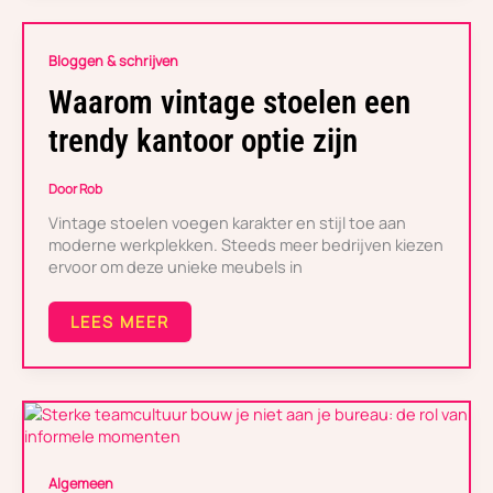
WAAROM
Bloggen & schrijven
VINTAGE
STOELEN
Waarom vintage stoelen een
EEN
TRENDY
trendy kantoor optie zijn
KANTOOR
OPTIE
ZIJN
Door
Rob
Vintage stoelen voegen karakter en stijl toe aan
moderne werkplekken. Steeds meer bedrijven kiezen
ervoor om deze unieke meubels in
LEES MEER
STERKE
TEAMCULTUUR
BOUW
Algemeen
JE