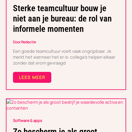
NIET
Sterke teamcultuur bouw je
AAN
JE
niet aan je bureau: de rol van
BUREAU:
DE
informele momenten
ROL
VAN
INFORMELE
Door
Redactie
MOMENTEN
Een goede teamcultuur voelt vaak ongrijpbaar. Je
merkt het wanneer het er is: collega’s helpen elkaar
zonder dat erom gevraagd
LEES MEER
ZO
BESCHERM
JE
Software & apps
ALS
GROOT
Zo bescherm je als groot