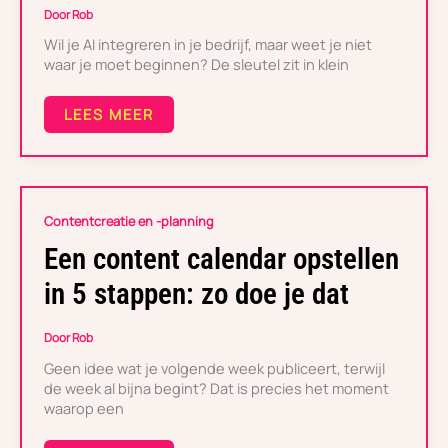
TE
Door
Rob
STARTEN
Wil je AI integreren in je bedrijf, maar weet je niet
waar je moet beginnen? De sleutel zit in klein
LEES MEER
EEN
Contentcreatie en -planning
CONTENT
CALENDAR
Een content calendar opstellen
OPSTELLEN
IN
in 5 stappen: zo doe je dat
5
STAPPEN:
ZO
Door
Rob
DOE
Geen idee wat je volgende week publiceert, terwijl
JE
DAT
de week al bijna begint? Dat is precies het moment
waarop een