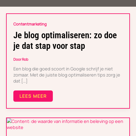
JE
Contentmarketing
BLOG
OPTIMALISEREN:
Je blog optimaliseren: zo doe
ZO
DOE
je dat stap voor stap
JE
DAT
STAP
Door
Rob
VOOR
Een blog die goed scoort in Google schrijf je niet
STAP
zomaar. Met de juiste blog optimaliseren tips zorg je
dat […]
LEES MEER
CONTENT:
DE