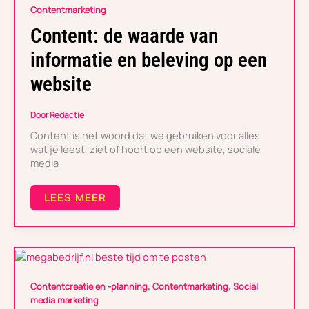
WAARDE
Contentmarketing
VAN
INFORMATIE
Content: de waarde van
EN
BELEVING
informatie en beleving op een
OP
EEN
website
WEBSITE
Door
Redactie
Content is het woord dat we gebruiken voor alles
wat je leest, ziet of hoort op een website, sociale
media
LEES MEER
WAT
IS
,
,
Contentcreatie en -planning
Contentmarketing
Social
DE
media marketing
BESTE