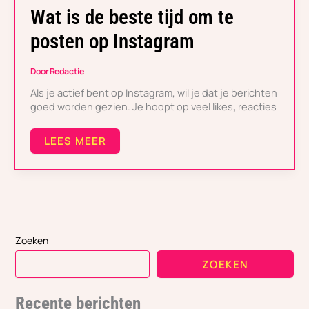
TIJD
Wat is de beste tijd om te
OM
TE
posten op Instagram
POSTEN
OP
INSTAGRAM
Door
Redactie
Als je actief bent op Instagram, wil je dat je berichten
goed worden gezien. Je hoopt op veel likes, reacties
LEES MEER
Zoeken
ZOEKEN
Recente berichten