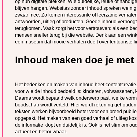
op hun digitale plekken. Wie duidelijke, leuke of handige
blijven hangen. Websites zonder inhoud spreken weinig
zwaar mee. Zo komen interessante of leerzame verhale
antwoorden, uitleg of producten. Goede inhoud verhoogt d
terugkomen. Vaak zorgt het voor vertrouwen: als een bedri
mensen sneller terug bij die website. Denk aan een winkel
een museum dat mooie verhalen deelt over tentoonstell
Inhoud maken doe je met 
Het bedenken en maken van inhoud heet contentcreatie. 
voor wie de inhoud bedoeld is: kinderen, volwassenen, k
Daarna wordt bepaald welk onderwerp past, welke vorm (t
boodschap wordt verteld. Hier wordt rekening gehoude
teksten werken bijvoorbeeld beter voor een breed publiek.
opgepakt. Het maken van een goed verhaal of uitleg kost
de informatie klopt en duidelijk is. Ook is het slim om ou
actueel en betrouwbaar.