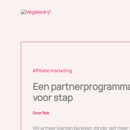
Ga
naar
de
inhoud
Affiliate marketing
Een partnerprogramma 
voor stap
Door
Rob
Wil je meer klanten bereiken zonder zelf mee