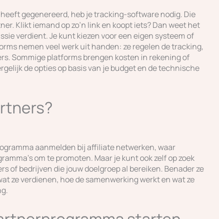
heeft gegenereerd, heb je tracking-software nodig. Die
ner. Klikt iemand op zo’n link en koopt iets? Dan weet het
ie verdient. Je kunt kiezen voor een eigen systeem of
forms nemen veel werk uit handen: ze regelen de tracking,
ers. Sommige platforms brengen kosten in rekening of
elijk de opties op basis van je budget en de technische
artners?
 programma aanmelden bij affiliate netwerken, waar
ogramma’s om te promoten. Maar je kunt ook zelf op zoek
s of bedrijven die jouw doelgroep al bereiken. Benader ze
t wat ze verdienen, hoe de samenwerking werkt en wat ze
ng.
partnerprogramma starten