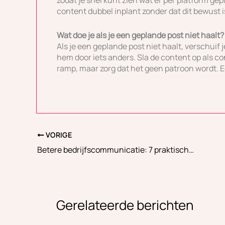
zodat je snel kunt zien wat er per platform gep
content dubbel inplant zonder dat dit bewust i
Wat doe je als je een geplande post niet haalt?
Als je een geplande post niet haalt, verschuif 
hem door iets anders. Sla de content op als c
ramp, maar zorg dat het geen patroon wordt. E
VORIGE
Betere bedrijfscommunicatie: 7 praktische tips die echt werken
Gerelateerde berichten