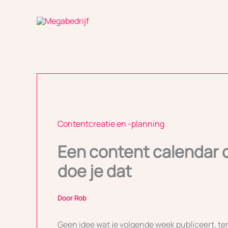
Ga
naar
de
inhoud
Contentcreatie en -planning
Een content calendar o
doe je dat
Door
Rob
Geen idee wat je volgende week publiceert, ter