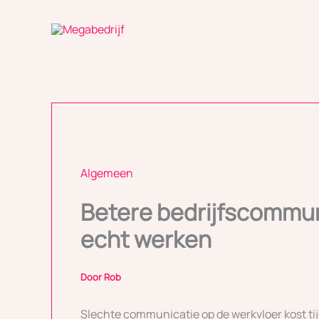
Ga
naar
de
inhoud
Algemeen
Betere bedrijfscommuni
echt werken
Door
Rob
Slechte communicatie op de werkvloer kost tijd