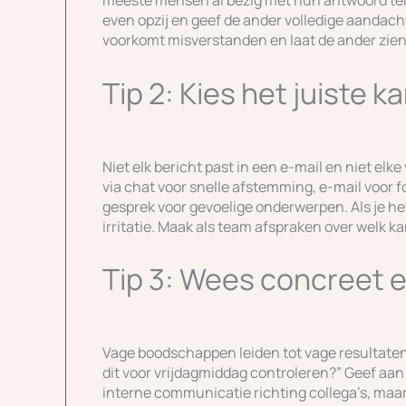
meeste mensen al bezig met hun antwoord terw
even opzij en geef de ander volledige aandacht
voorkomt misverstanden en laat de ander zien 
Tip 2: Kies het juiste 
Niet elk bericht past in een e-mail en niet el
via chat voor snelle afstemming, e-mail voor f
gesprek voor gevoelige onderwerpen. Als je het 
irritatie. Maak als team afspraken over welk k
Tip 3: Wees concreet e
Vage boodschappen leiden tot vage resultaten.
dit voor vrijdagmiddag controleren?” Geef aan 
interne communicatie richting collega’s, maa