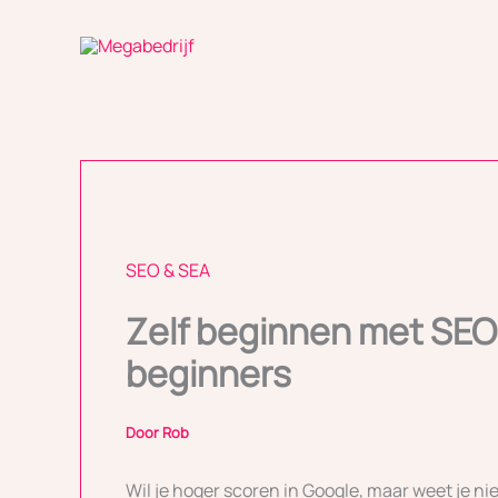
Ga
naar
de
inhoud
SEO & SEA
Zelf beginnen met SEO:
beginners
Door
Rob
Wil je hoger scoren in Google, maar weet je ni