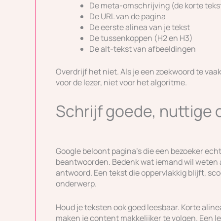
De meta-omschrijving (de korte tekst
De URL van de pagina
De eerste alinea van je tekst
De tussenkoppen (H2 en H3)
De alt-tekst van afbeeldingen
Overdrijf het niet. Als je een zoekwoord te vaak 
voor de lezer, niet voor het algoritme.
Schrijf goede, nuttige
Google beloont pagina’s die een bezoeker echt 
beantwoorden. Bedenk wat iemand wil weten al
antwoord. Een tekst die oppervlakkig blijft, sc
onderwerp.
Houd je teksten ook goed leesbaar. Korte alin
maken je content makkelijker te volgen. Een leze