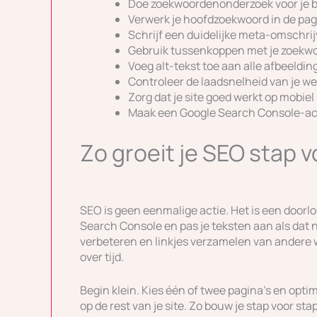
Doe zoekwoordenonderzoek voor je be
Verwerk je hoofdzoekwoord in de pag
Schrijf een duidelijke meta-omschri
Gebruik tussenkoppen met je zoekw
Voeg alt-tekst toe aan alle afbeeldi
Controleer de laadsnelheid van je we
Zorg dat je site goed werkt op mobiel
Maak een Google Search Console-acc
Zo groeit je SEO stap v
SEO is geen eenmalige actie. Het is een doorlo
Search Console en pas je teksten aan als dat 
verbeteren en linkjes verzamelen van andere w
over tijd.
Begin klein. Kies één of twee pagina’s en optima
op de rest van je site. Zo bouw je stap voor st