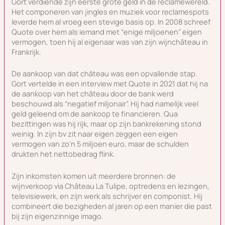
Gort verdiende zijn eerste grote geld in de reclamewereld.
Het componeren van jingles en muziek voor reclamespots
leverde hem al vroeg een stevige basis op. In 2008 schreef
Quote over hem als iemand met “enige miljoenen” eigen
vermogen, toen hij al eigenaar was van zijn wijnchâteau in
Frankrijk.
De aankoop van dat château was een opvallende stap.
Gort vertelde in een interview met Quote in 2021 dat hij na
de aankoop van het château door de bank werd
beschouwd als “negatief miljonair”. Hij had namelijk veel
geld geleend om de aankoop te financieren. Qua
bezittingen was hij rijk, maar op zijn bankrekening stond
weinig. In zijn bv zit naar eigen zeggen een eigen
vermogen van zo’n 5 miljoen euro, maar de schulden
drukten het nettobedrag flink.
Zijn inkomsten komen uit meerdere bronnen: de
wijnverkoop via Château La Tulipe, optredens en lezingen,
televisiewerk, en zijn werk als schrijver en componist. Hij
combineert die bezigheden al jaren op een manier die past
bij zijn eigenzinnige imago.