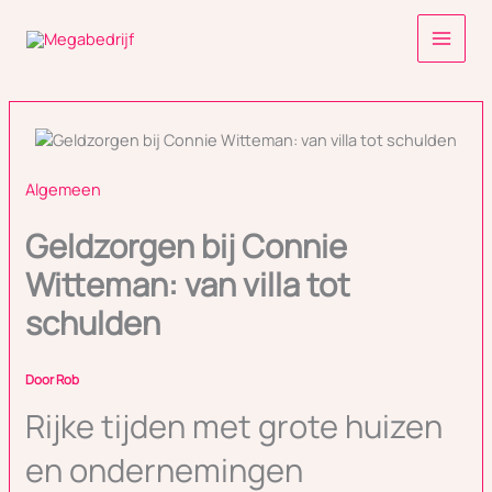
Ga
naar
de
inhoud
Algemeen
Geldzorgen bij Connie
Witteman: van villa tot
schulden
Door
Rob
Rijke tijden met grote huizen
en ondernemingen