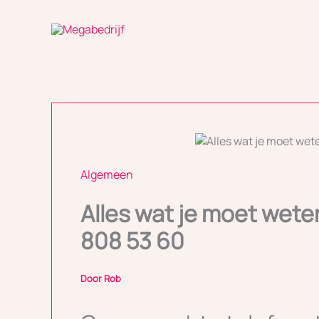
Ga
naar
de
inhoud
Algemeen
Alles wat je moet wete
808 53 60
Door
Rob