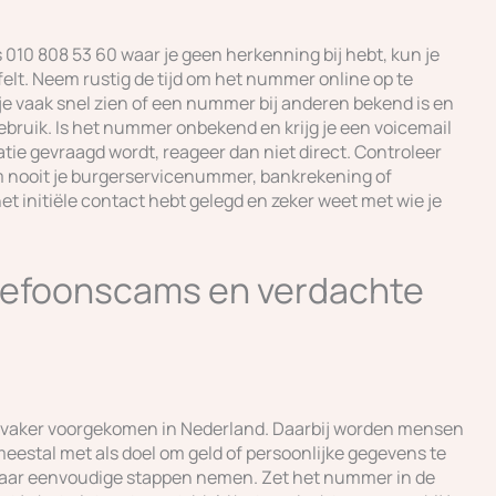
010 808 53 60 waar je geen herkenning bij hebt, kun je
felt. Neem rustig de tijd om het nummer online op te
 je vaak snel zien of een nummer bij anderen bekend is en
bruik. Is het nummer onbekend en krijg je een voicemail
tie gevraagd wordt, reageer dan niet direct. Controleer
Noem nooit je burgerservicenummer, bankrekening of
et initiële contact hebt gelegd en zeker weet met wie je
lefoonscams en verdachte
s vaker voorgekomen in Nederland. Daarbij worden mensen
eestal met als doel om geld of persoonlijke gegevens te
 paar eenvoudige stappen nemen. Zet het nummer in de