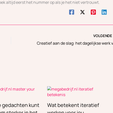
k altijd eerst het nummer op als je het niet vertrouwt.
VOLGEND
je gedachten kunt
Wat betekent iteratief
m sterker in het
werken voor jou