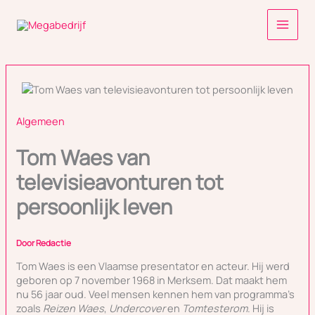
Ga
naar
de
inhoud
Algemeen
Tom Waes van
televisieavonturen tot
persoonlijk leven
Door
Redactie
Tom Waes is een Vlaamse presentator en acteur. Hij werd
geboren op 7 november 1968 in Merksem. Dat maakt hem
nu 56 jaar oud. Veel mensen kennen hem van programma’s
zoals
Reizen Waes
,
Undercover
en
Tomtesterom
. Hij is