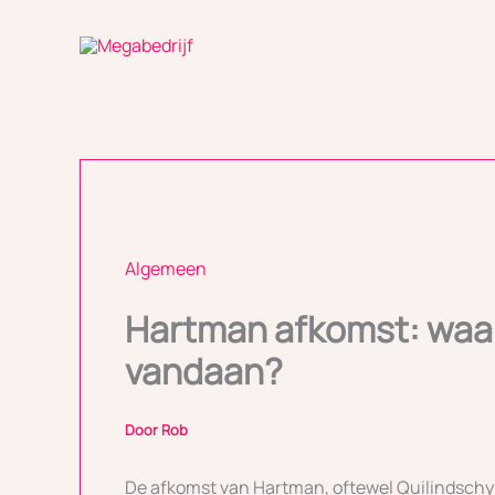
Ga
naar
de
inhoud
Algemeen
Hartman afkomst: waa
vandaan?
Door
Rob
De afkomst van Hartman, oftewel Quilindschy 