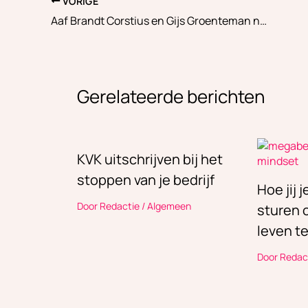
VORIGE
Aaf Brandt Corstius en Gijs Groenteman nemen afscheid na twintig jaar samen
Gerelateerde berichten
KVK uitschrijven bij het
stoppen van je bedrijf
Hoe jij 
Door
Redactie
/
Algemeen
sturen o
leven t
Door
Redac