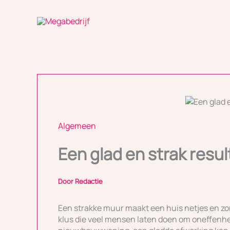
Ga
naar
de
inhoud
Algemeen
Een glad en strak resul
Door
Redactie
Een strakke muur maakt een huis netjes en zor
klus die veel mensen laten doen om oneffenh