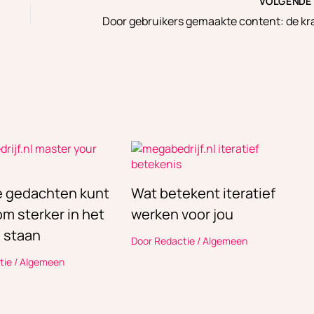
VOLGEND
je gedachten kunt
Wat betekent iteratief
m sterker in het
werken voor jou
e staan
Door
Redactie
/
Algemeen
tie
/
Algemeen