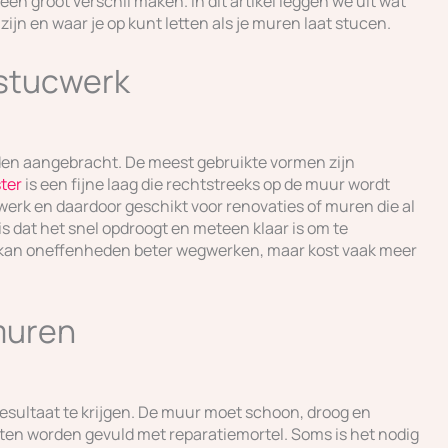
 groot verschil maken. In dit artikel leggen we uit wat
ijn en waar je op kunt letten als je muren laat stucen.
 stucwerk
en aangebracht. De meest gebruikte vormen zijn
ter
is een fijne laag die rechtstreeks op de muur wordt
erk en daardoor geschikt voor renovaties of muren die al
 is dat het snel opdroogt en meteen klaar is om te
en kan oneffenheden beter wegwerken, maar kost vaak meer
muren
resultaat te krijgen. De muur moet schoon, droog en
eten worden gevuld met reparatiemortel. Soms is het nodig