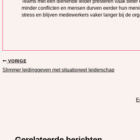
Teams met een dienende leider presteren vaak beter 
minder conflicten en mensen durven eerder hun menin
stress en blijven medewerkers vaker langer bij de org
VORIGE
Slimmer leidinggeven met situationeel leiderschap
E
Gerelateerde berichten