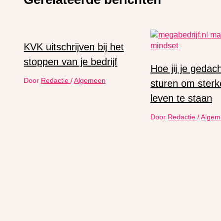
KVK uitschrijven bij het
stoppen van je bedrijf
Hoe jij je gedac
Door
Redactie
/
Algemeen
sturen om sterke
leven te staan
Door
Redactie
/
Algem